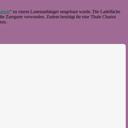
ariots
“ zu einem Lastenanhänger umgebaut wurde. Die Ladefläche
ihr Zurrgurte verwenden. Zudem benötigt ihr eine Thule Chariot
ren.