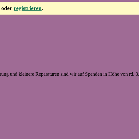
oder
registrieren
.
erung und kleinere Reparaturen sind wir auf Spenden in Höhe von rd. 