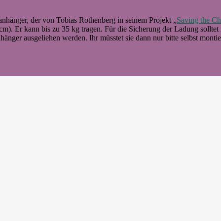
danhänger, der von Tobias Rothenberg in seinem Projekt „
Saving the Ch
. Er kann bis zu 35 kg tragen. Für die Sicherung der Ladung solltet 
er ausgeliehen werden. Ihr müsstet sie dann nur bitte selbst montie