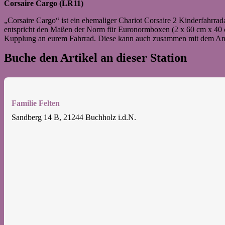
Corsaire Cargo (LR11)
„Corsaire Cargo“ ist ein ehemaliger Chariot Corsaire 2 Kinderfahrra
entspricht den Maßen der Norm für Euronormboxen (2 x 60 cm x 40 cm)
Kupplung an eurem Fahrrad. Diese kann auch zusammen mit dem Anhäng
Buche den Artikel an dieser Station
Familie Felten
Sandberg 14 B, 21244 Buchholz i.d.N.