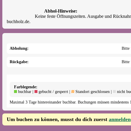
Abhol-Hinweise:
			Keine feste Öffnungszeiten. Ausgabe und Rücknahme des Lastenrads bitte nur nach vorheriger Terminabsprache. Bitte sende deine Terminanfrage per E-Mail an anboernssoll@lastenrad-
buchholz.de.				
Abholung:
Bitte
Rückgabe:
Bitte
Farblegende:
buchbar |
gebucht / gesperrt |
Standort geschlossen |
nicht bu
Maximal 3 Tage hintereinander buchbar. Buchungen müssen mindestens 1
Um buchen zu können, musst du dich zuerst
anmelden