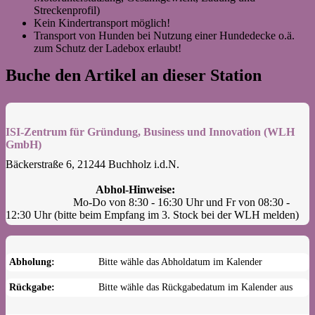
Streckenprofil)
Kein Kindertransport möglich!
Transport von Hunden bei Nutzung einer Hundedecke o.ä.
zum Schutz der Ladebox erlaubt!
Buche den Artikel an dieser Station
ISI-Zentrum für Gründung, Business und Innovation (WLH
GmbH)
Bäckerstraße 6, 21244 Buchholz i.d.N.
Abhol-Hinweise:
			Mo-Do von 8:30 - 16:30 Uhr und Fr von 08:30 - 
12:30 Uhr (
Abholung:
Bitte wähle das Abholdatum im Kalender
Rückgabe:
Bitte wähle das Rückgabedatum im Kalender aus