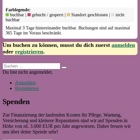
Farblegende:
buchbar |
gebucht / gesperrt |
Standort geschlossen |
nicht
buchbar
Maximal 3 Tage hintereinander buchbar. Buchungen sind auf maximal
365 Tage im Voraus beschränkt.
Um buchen zu können, musst du dich zuerst
anmelden
oder
registrieren
.
Suchen
Suchen
nach:
Du bist nicht angemeldet.
Anmelden
Registrieren
Spenden
Zur Finanzierung der laufenden Kosten für Pflege, Wartung,
Versicherung und kleinere Reparaturen sind wir auf Spenden in
Höhe von rd. 3.000 EUR pro Jahr angewiesen. Daher freuen wir
uns über deine Spende sehr!