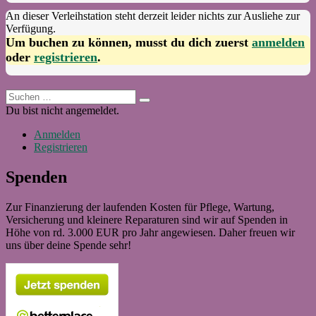
An dieser Verleihstation steht derzeit leider nichts zur Ausliehe zur
Verfügung.
Um buchen zu können, musst du dich zuerst
anmelden
oder
registrieren
.
Suchen
Suchen
nach:
Du bist nicht angemeldet.
Anmelden
Registrieren
Spenden
Zur Finanzierung der laufenden Kosten für Pflege, Wartung,
Versicherung und kleinere Reparaturen sind wir auf Spenden in
Höhe von rd. 3.000 EUR pro Jahr angewiesen. Daher freuen wir
uns über deine Spende sehr!