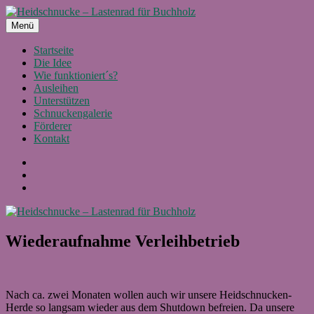
Zum
Inhalt
Menü
Heidschnucke – Lastenrad für Buchholz
Ein Projekt von Buchholz fährt Rad e.V.
springen
Startseite
Die Idee
Wie funktioniert´s?
Ausleihen
Unterstützen
Schnuckengalerie
Förderer
Kontakt
Facebook
Instagram
E-
Mail
Wiederaufnahme Verleihbetrieb
Nach ca. zwei Monaten wollen auch wir unsere Heidschnucken-
Herde so langsam wieder aus dem Shutdown befreien. Da unsere