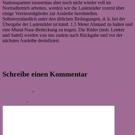
Stationspartner momentan aber noch nicht wieder voll im
Normalbetrieb arbeiten, werden wir die Lastenräder vorerst über
einige Vereinsmitglieder zur Ausleihe bereitstellen.
Selbstverständlich unter den üblichen Bedingungen, d. h. bei der
Übergabe der Lastenräder ist mind. 1,5 Meter Abstand zu halten und
eine Mund-Nase-Bedeckung zu tragen. Die Räder (insb. Lenker
und Sattel) werden von uns zudem nach Rückgabe und vor der
nächsten Ausleihe desinfiziert.
Autor
Veröffentlicht
Kategorien
am
Peter Eckhoff
17. Mai 2020
Allgemein
Schreibe einen Kommentar
Deine E-Mail-Adresse wird nicht veröffentlicht.
Erforderliche
Felder sind mit
*
markiert
Kommentar
*