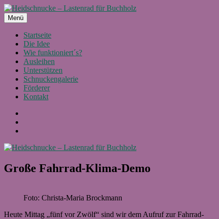
Zum
Inhalt
Menü
Heidschnucke – Lastenrad für Buchholz
Ein Projekt von Buchholz fährt Rad e.V.
springen
Startseite
Die Idee
Wie funktioniert´s?
Ausleihen
Unterstützen
Schnuckengalerie
Förderer
Kontakt
Facebook
Instagram
E-
Mail
Große Fahrrad-Klima-Demo
Foto: Christa-Maria Brockmann
Heute Mittag „fünf vor Zwölf“ sind wir dem Aufruf zur Fahrrad-