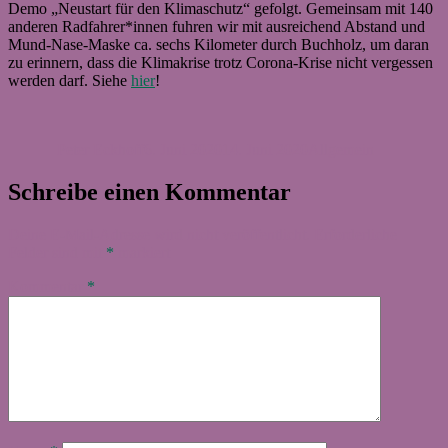
Demo „Neustart für den Klimaschutz“ gefolgt. Gemeinsam mit 140
anderen Radfahrer*innen fuhren wir mit ausreichend Abstand und
Mund-Nase-Maske ca. sechs Kilometer durch Buchholz, um daran
zu erinnern, dass die Klimakrise trotz Corona-Krise nicht vergessen
werden darf. Siehe
hier
!
Autor
Veröffentlicht
Kategorien
am
Peter Eckhoff
6. Juni 2020
14. Juni 2020
Allgemein
Schreibe einen Kommentar
Deine E-Mail-Adresse wird nicht veröffentlicht.
Erforderliche
Felder sind mit
*
markiert
Kommentar
*