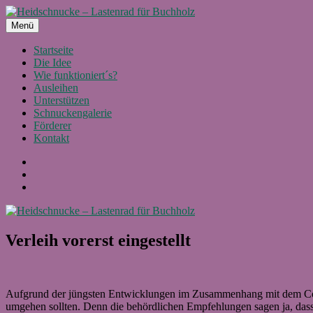
Zum
Inhalt
Menü
Heidschnucke – Lastenrad für Buchholz
Ein Projekt von Buchholz fährt Rad e.V.
springen
Startseite
Die Idee
Wie funktioniert´s?
Ausleihen
Unterstützen
Schnuckengalerie
Förderer
Kontakt
Facebook
Instagram
E-
Mail
Verleih vorerst eingestellt
Aufgrund der jüngsten Entwicklungen im Zusammenhang mit dem Coron
umgehen sollten. Denn die behördlichen Empfehlungen sagen ja, das