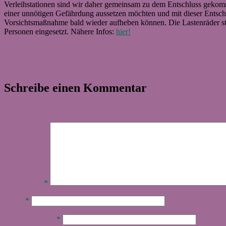
Verleihstationen sind wir daher gemeinsam zu dem Entschluss gekommen,
einer unnötigen Gefährdung aussetzen möchten und mit dieser Entsche
Vorsichtsmaßnahme bald wieder aufheben können. Die Lastenräder s
Personen eingesetzt. Nähere Infos:
hier!
Autor
Veröffentlicht
Kategorien
am
Peter Eckhoff
13. März 2020
12. November 2020
Allgemein
Schreibe einen Kommentar
Deine E-Mail-Adresse wird nicht veröffentlicht.
Erforderliche Felder 
Kommentar
*
Name
*
E-Mail-Adresse
*