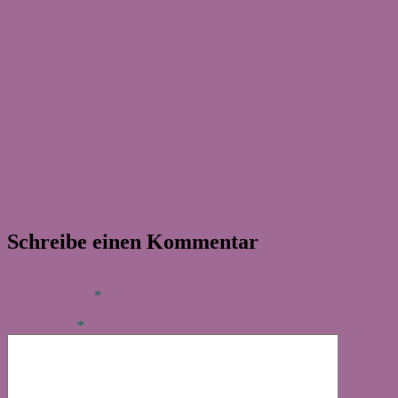
Sicher, denn bis Heiligabend habe ich noch einige
Pakete an die Kinder zu verteilen. Wahrscheinlich leihe
ich mir dafür wieder ein Lastenrad aus. Denn mit dem
Schlitten komme ich kurz vor Weihnachten nicht an
den vielen Paketdienstleistern vorbei, die die Straßen
verstopfen. Mit dem Lastenrad hingegen schon.
Weihnachtsmann
Autor
Veröffentlicht
Kategor
am
Peter Eckhoff
19. Dezember 2022
19. Dezember 2022
Allgemein
Schreibe einen Kommentar
Deine E-Mail-Adresse wird nicht veröffentlicht.
Erforderliche
Felder sind mit
*
markiert
Kommentar
*