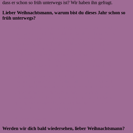
dass er schon so früh unterwegs ist? Wir haben ihn gefragt.
Lieber Weihnachtsmann, warum bist du dieses Jahr schon so
früh unterwegs?
Nun ja, die Kinder in Trelde sind besonders ungeduldig
und haben es sich dieses Jahr mehr als verdient. So bin
ich bereits zum 1. Advent durch den Ort gefahren.
Normalerweise bin ich mit Schlitten und Rentieren
unterwegs. Dafür war es aber noch zu früh. Es liegt
noch kein Schnee und meine Helfer haben den
Schlitten nicht rechtzeitig genug auf Vordermann
gebracht. So habe ich mir einfach das Lastenrad „Fietje
Löns“ ausgeliehen. Damit bin ich genau so
klimaneutral unterwegs und zum Teil sogar schneller.
Das ist ne prima Sache! Sollten alle Trelder und auch
die Buchholzer mal ausprobieren. Aber auch da habe
ich bei meiner Anreise schon einige Lastenräder auf
den Straßen gesehen. Gut so! Denn nicht jeder kann
sich eigene Rentiere leisten oder hat die Zeit, diese
täglich zu versorgen und zu pflegen.
Weihnachtsmann
Werden wir dich bald wiedersehen, lieber Weihnachtsmann?