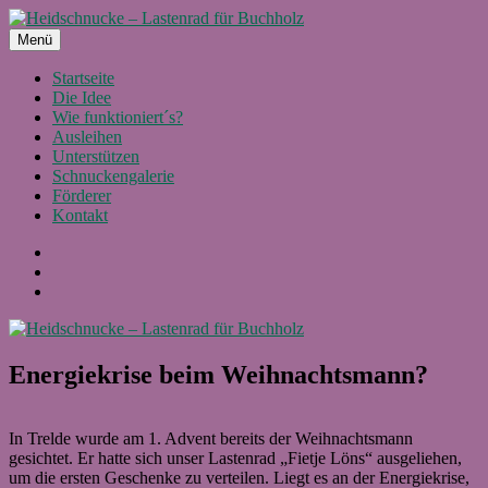
Zum
Inhalt
Menü
Heidschnucke – Lastenrad für Buchholz
Ein Projekt von Buchholz fährt Rad e.V.
springen
Startseite
Die Idee
Wie funktioniert´s?
Ausleihen
Unterstützen
Schnuckengalerie
Förderer
Kontakt
Facebook
Instagram
E-
Mail
Energiekrise beim Weihnachtsmann?
In Trelde wurde am 1. Advent bereits der Weihnachtsmann
gesichtet. Er hatte sich unser Lastenrad „Fietje Löns“ ausgeliehen,
um die ersten Geschenke zu verteilen. Liegt es an der Energiekrise,