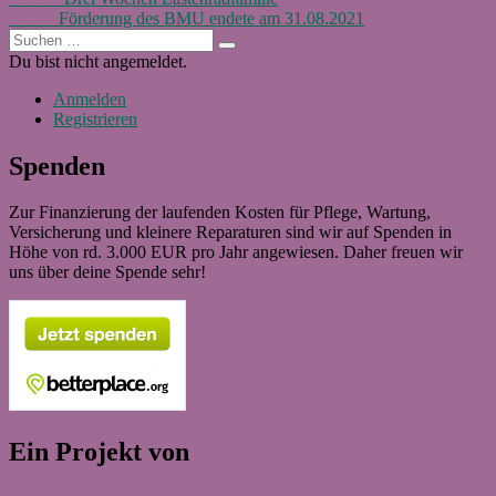
Beitragsnavigation
Nächster
Beitrag:
Weiter
Förderung des BMU endete am 31.08.2021
Suchen
Beitrag:
Suchen
nach:
Du bist nicht angemeldet.
Anmelden
Registrieren
Spenden
Zur Finanzierung der laufenden Kosten für Pflege, Wartung,
Versicherung und kleinere Reparaturen sind wir auf Spenden in
Höhe von rd. 3.000 EUR pro Jahr angewiesen. Daher freuen wir
uns über deine Spende sehr!
Ein Projekt von