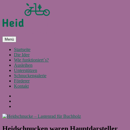
Zum
Inhalt
springen
Menü
Heidschnucke – Lastenrad für Buchholz
Ein Projekt von Buchholz fährt Rad e.V.
Startseite
Die Idee
Wie funktioniert´s?
Ausleihen
Unterstützen
Schnuckengalerie
Förderer
Kontakt
Facebook
Instagram
E-
Mail
Heidschnucken waren Hauptdarsteller