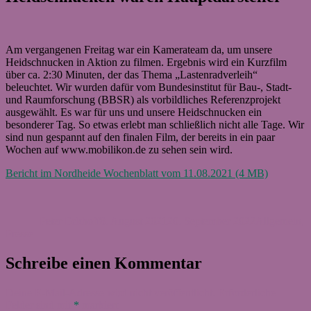
Am vergangenen Freitag war ein Kamerateam da, um unsere
Heidschnucken in Aktion zu filmen. Ergebnis wird ein Kurzfilm
über ca. 2:30 Minuten, der das Thema „Lastenradverleih“
beleuchtet. Wir wurden dafür vom Bundesinstitut für Bau-, Stadt-
und Raumforschung (BBSR) als vorbildliches Referenzprojekt
ausgewählt. Es war für uns und unsere Heidschnucken ein
besonderer Tag. So etwas erlebt man schließlich nicht alle Tage. Wir
sind nun gespannt auf den finalen Film, der bereits in ein paar
Wochen auf www.mobilikon.de zu sehen sein wird.
Bericht im Nordheide Wochenblatt vom 11.08.2021 (4 MB)
Autor
Veröffentlicht
Kategorien
am
Peter Eckhoff
8. August 2021
20. September 2022
Allgemein
,
Presse
Schreibe einen Kommentar
Deine E-Mail-Adresse wird nicht veröffentlicht.
Erforderliche
Felder sind mit
*
markiert